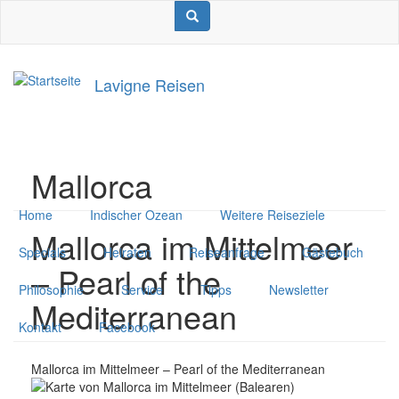
Direkt
Suche
Suche
Suche
zum
Inhalt
Lavigne Reisen
Mallorca
Home
Indischer Ozean
Weitere Reiseziele
Mallorca im Mittelmeer
Specials
Heiraten
Reiseanfrage
Gästebuch
– Pearl of the
Philosophie
Service
Tipps
Newsletter
Mediterranean
Kontakt
Facebook
Mallorca im Mittelmeer – Pearl of the Mediterranean