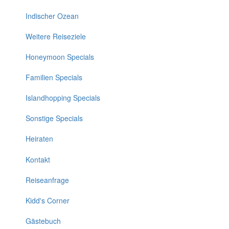
Indischer Ozean
Footer
1
Weitere Reiseziele
Honeymoon Specials
Familien Specials
Islandhopping Specials
Sonstige Specials
Heiraten
Kontakt
Footer
2
Reiseanfrage
Kidd's Corner
Gästebuch