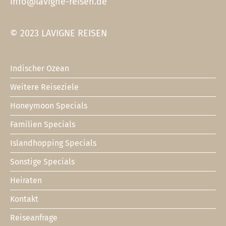
info@lavigne-reisen.de
© 2023 LAVIGNE REISEN
Indischer Ozean
Footer
1
Weitere Reiseziele
Honeymoon Specials
Familien Specials
Islandhopping Specials
Sonstige Specials
Heiraten
Kontakt
Footer
2
Reiseanfrage