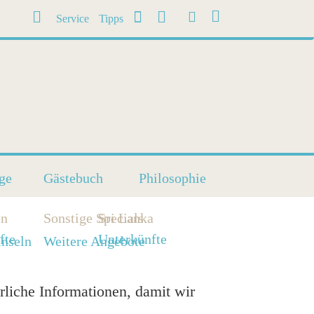
Suche
Suche
Home
Service
Tipps
Facebook
Kontakt
Suche
ge
Gästebuch
Philosophie
en
Sonstige Specials
Sri Lanka
fte
Unterkünfte
Inseln
Weitere Angebote
rliche Informationen, damit wir